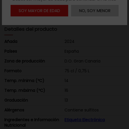
mineralidad, con predominio de aromas varietales propios
de la Listán Negro. Boca: Entrada agradable, suave en boca
SOY MAYOR DE EDAD
NO, SOY MENOR
y estructura propia de los tintos tradicionales canarios.
Detalles del producto
Añada
2024
Países
España
Zona de producción
D.O. Gran Canaria
Formato
75 cl / 0,75 L
Temp. mínima (ºC)
14
Temp. máxima (ºC)
16
Graduación
13
Alérgenos
Contiene sulfitos
Ingredientes e Información
Etiqueta Electrónica
Nutricional