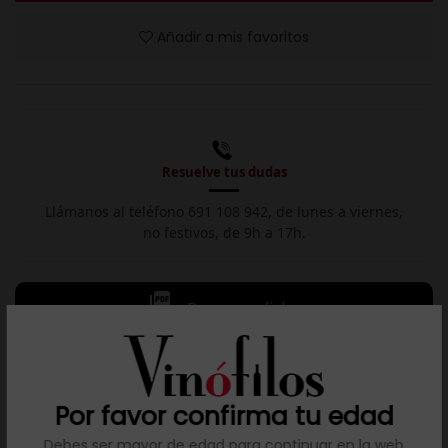
Añadir a mis favoritos
Resuelve tus dudas
Llámanos al teléfono 691 108 942, de lunes a viernes,
no festivos, de 9h a 17h.

Descargar ficha
Descripción
Por favor confirma tu edad
Vista: Rojo cereza con ribetes violáceos.Nariz: Fruta roja y
Debes ser mayor de edad para continuar en la web