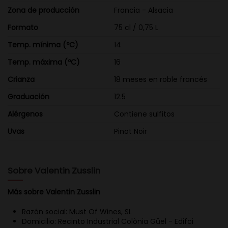
Zona de producción
Francia - Alsacia
Formato
75 cl / 0,75 L
Temp. mínima (ºC)
14
Temp. máxima (ºC)
16
Crianza
18 meses en roble francés
Graduación
12.5
Alérgenos
Contiene sulfitos
Uvas
Pinot Noir
Sobre Valentin Zusslin
Más sobre Valentin Zusslin
Razón social: Must Of Wines, SL
Domicilio: Recinto Industrial Colònia Güel - Edifci