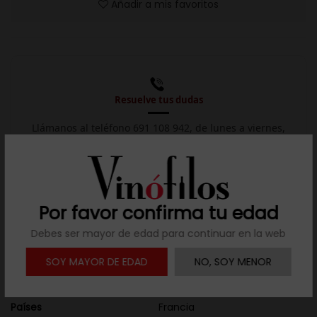
Añadir a mis favoritos
Resuelve tus dudas
Llámanos al teléfono 691 108 942, de lunes a viernes,
no festivos, de 9h a 17h.

Descargar ficha
Por favor confirma tu edad
Debes ser mayor de edad para continuar en la web
Detalles del producto
SOY MAYOR DE EDAD
NO, SOY MENOR
Añada
2023
Países
Francia