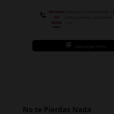
Resuelve
Llámanos al teléfono 691 1
tus
lunes a viernes, no festivos,
dudas
17h.

Descargar ficha
No te Pierdas Nada