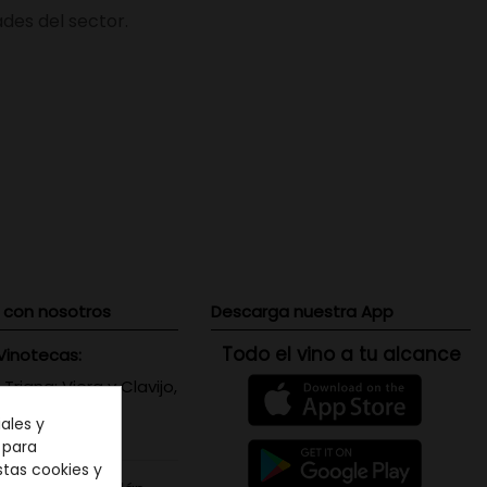
des del sector.
 con nosotros
Descarga nuestra App
Todo el vino a tu alcance
Vinotecas:
 Triana: Viera y Clavijo,
 Canaria
ales y
071656
n para
stas cookies y