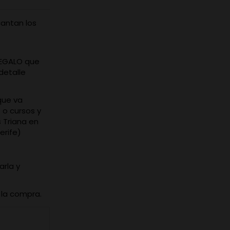
cantan los
 REGALO que
detalle
que va
 o cursos y
s Triana en
erife)
arla y
 la compra.