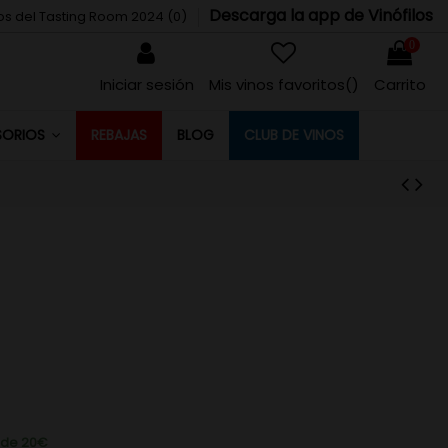
Descarga la app de Vinófilos
tos del Tasting Room 2024 (
0
)
0
Iniciar sesión
Mis vinos favoritos(
)
Carrito
REBAJAS
BLOG
CLUB DE VINOS
SORIOS
r de 20€