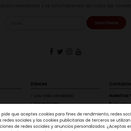
uestro newsletter y te informaremos de todas las noveda
Enlaces
Contacta
Los más vendidos
Nuestras 
Novedades
Vinofilos
23 - Gran
Contacte con nosotros
e pide que aceptes cookies para fines de rendimiento, redes soci
GC: 828
s redes sociales y las cookies publicitarias de terceros se utiliza
ciones de redes sociales y anuncios personalizados. ¿Aceptas e