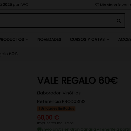
a 2025
por IWC
Mis vinos favori
NOVEDADES
PRODUCTOS
CURSOS Y CATAS
ACCE
galo 60€
VALE REGALO 60€
Elaborador:
Vinófilos
Referencia
PROD03182
Unidades limitadas
60,00 €
Impuestos incluidos
Envío gratis en Gran Canaria y Tenerife a parti