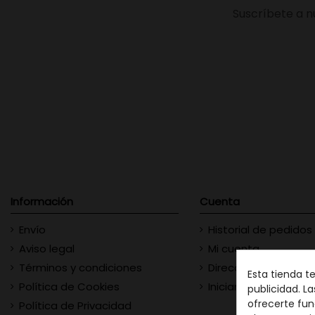
Suscríbete a n
Información
Cuenta
Envío
Historial de pedidos
Aviso legal
Mi cuenta
Términos y condiciones
Direcciones
Esta tienda t
Política de Cookies
Iniciar sesión
publicidad. La
ofrecerte fun
Política de Privacidad