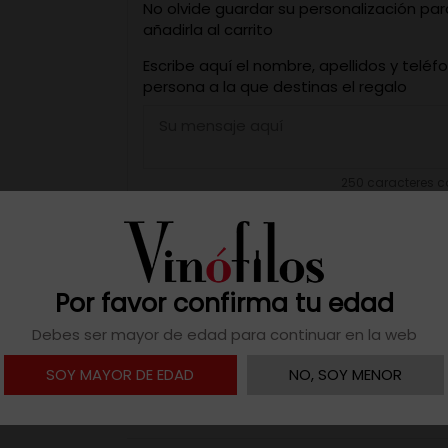
No olvide guardar su personalización pa
añadirla al carrito
Escribe aquí el nombre, apellidos y teléf
persona a la que destinas el regalo
250 caracteres
Guardar Personalización
Por favor confirma tu edad
Añadir al carrito
Debes ser mayor de edad para continuar en la web
SOY MAYOR DE EDAD
NO, SOY MENOR
Añadir a mis favoritos