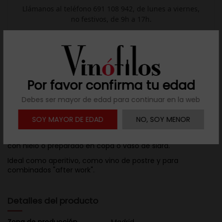
Llámanos al teléfono 691 108 942, de lunes a viernes,
no festivos, de 9h a 17h.

Descargar ficha
Por favor confirma tu edad
Descripción
Debes ser mayor de edad para continuar en la web
En boca es muy fresco, aromático, equilibrado. Predominan
SOY MAYOR DE EDAD
NO, SOY MENOR
los aroma cítricos. Largo postgusto a azahar, naranja y las
notas propias del vermut: ajenjo, etc. Puede tomarse solo,
con hielo o preparado en copa o vaso de sidra.
Ideal como aperitivo, como vino de postre y para
combinados "after work".
Detalles del producto