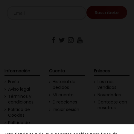
Información
Cuenta
Enlaces
Envío
Historial de
Los más
pedidos
vendidos
Aviso legal
Mi cuenta
Novedades
Términos y
condiciones
Direcciones
Contacte con
nosotros
Política de
Iniciar sesión
Cookies
Política de
Privacidad