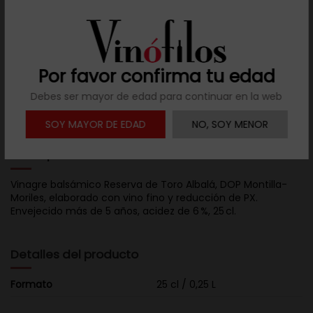
Resuelve tus dudas
Llámanos al teléfono 691 108 942, de lunes a viernes,
no festivos, de 9h a 17h.
Por favor confirma tu edad

Debes ser mayor de edad para continuar en la web
Descargar ficha
SOY MAYOR DE EDAD
NO, SOY MENOR
Descripción
Vinagre balsámico Reserva de Toro Albalá, DOP Montilla-
Moriles, elaborado con vino fino y reducción de PX.
Envejecido más de 5 años, acidez de 6 %, 25 cl.
Detalles del producto
Formato
25 cl / 0,25 L