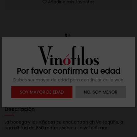
Añadir a mis favoritos
Resuelve tus dudas
Llámanos al teléfono 691 108 942, de lunes a viernes,
no festivos, de 9h a 17h.
Por favor confirma tu edad
Debes ser mayor de edad para continuar en la web

Descargar ficha
SOY MAYOR DE EDAD
NO, SOY MENOR
Descripción
La bodega y los viñedos se encuentran en Valsequillo, a
una altitud de 650 metros sobre el nivel del mar.