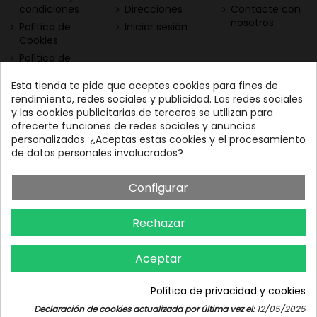
condiciones
Direcciones
Contacte con
nosotros
Política de
Iniciar sesión
Cookies
Política de
Privacidad
Esta tienda te pide que aceptes cookies para fines de
Contacta con nosotros
Descarga nuestra App
rendimiento, redes sociales y publicidad. Las redes sociales
y las cookies publicitarias de terceros se utilizan para
Todo el vino a tu
Nuestras Vinotecas:
ofrecerte funciones de redes sociales y anuncios
alcance
Vinofilos Triana: Viera y
personalizados. ¿Aceptas estas cookies y el procesamiento
Clavijo, 23 - Gran Canaria
de datos personales involucrados?
GC: 828071656
Configurar
Vinófilos Santa Cruz: Adán
Martín Menis, 5 - Tenerife
Rechazar
TF: 663387208
Aceptar
Política de privacidad y cookies
Iniciar chat
Declaración de cookies actualizada por última vez el:
12/05/2025