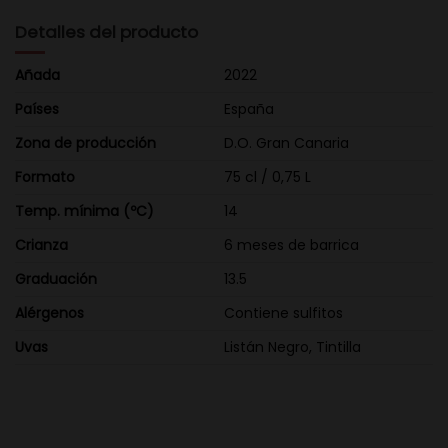
Detalles del producto
Añada
2022
Países
España
Zona de producción
D.O. Gran Canaria
Formato
75 cl / 0,75 L
Temp. mínima (ºC)
14
Crianza
6 meses de barrica
Graduación
13.5
Alérgenos
Contiene sulfitos
Uvas
Listán Negro, Tintilla