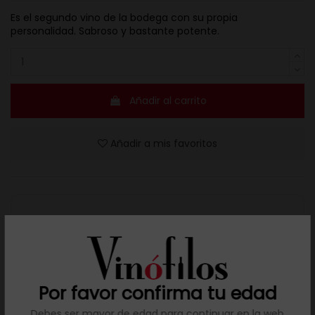
Es el segundo vino de la bodega con su propia
personalidad. Sabroso y bastante potente.
Añadir al carrito
Añadir a mis favoritos
Resuelve tus dudas
Llámanos al teléfono 691 108 942, de lunes a viernes,
no festivos, de 9h a 17h.
Por favor confirma tu edad
Debes ser mayor de edad para continuar en la web