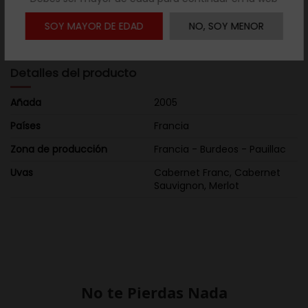

Descargar ficha
SOY MAYOR DE EDAD
NO, SOY MENOR
Detalles del producto
Añada
2005
Países
Francia
Zona de producción
Francia - Burdeos - Pauillac
Uvas
Cabernet Franc, Cabernet
Sauvignon, Merlot
No te Pierdas Nada