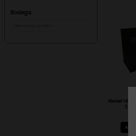
Bodega
Riedel VELO
2 Ud
6
Añadi