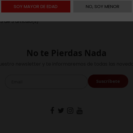
SOY MAYOR DE EDAD
NO, SOY MENOR
3 de 3 artículo(s)
No te Pierdas Nada
uestro newsletter y te informaremos de todas las noveda