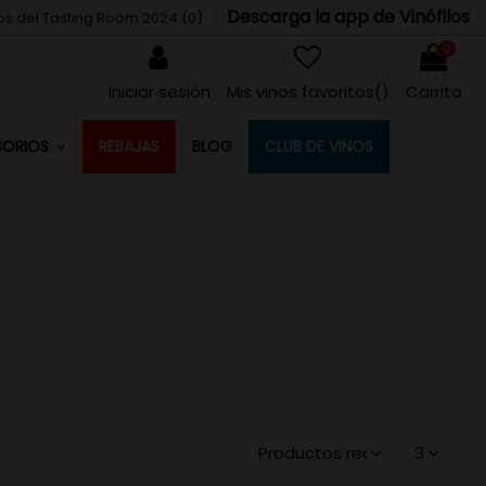
Descarga la app de Vinófilos
tos del Tasting Room 2024 (
0
)
0
Iniciar sesión
Mis vinos favoritos(
)
Carrito
REBAJAS
BLOG
CLUB DE VINOS
SORIOS
Productos recientemente a
3