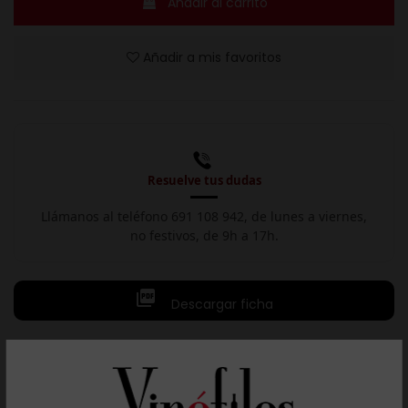
Añadir al carrito
Añadir a mis favoritos
Resuelve tus dudas
Llámanos al teléfono 691 108 942, de lunes a viernes,
no festivos, de 9h a 17h.

Descargar ficha
Descripción