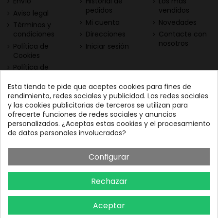
Envío
Historial de
Los más
pedidos
vendidos
Aviso legal
Mi cuenta
Novedades
Términos y
condiciones
Direcciones
Contacte con
nosotros
Política de
Iniciar sesión
Cookies
Política de
Privacidad
Esta tienda te pide que aceptes cookies para fines de
Contacta con nosotros
Descarga nuestra App
rendimiento, redes sociales y publicidad. Las redes sociales
y las cookies publicitarias de terceros se utilizan para
Todo el vino a tu
Nuestras Vinotecas:
ofrecerte funciones de redes sociales y anuncios
alcance
Vinofilos Triana: Viera y
personalizados. ¿Aceptas estas cookies y el procesamiento
Clavijo, 23 - Gran Canaria
de datos personales involucrados?
GC: 828071656
Configurar
Vinófilos Santa Cruz: Adán
Martín Menis, 5 - Tenerife
Rechazar
TF: 663387208
Aceptar