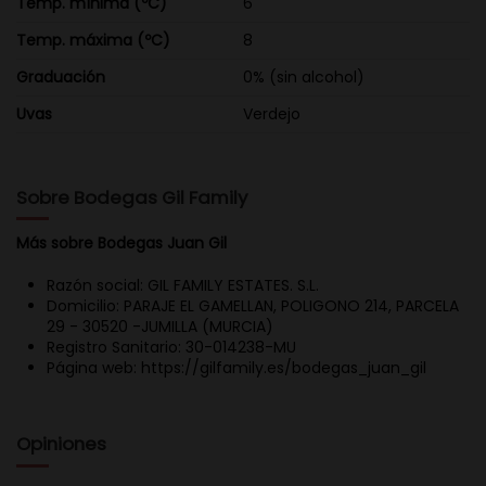
Temp. mínima (ºC)
6
Temp. máxima (ºC)
8
Graduación
0% (sin alcohol)
Uvas
Verdejo
Sobre Bodegas Gil Family
Más sobre Bodegas Juan Gil
Razón social: GIL FAMILY ESTATES. S.L.
Domicilio: PARAJE EL GAMELLAN, POLIGONO 214, PARCELA
29 - 30520 -JUMILLA (MURCIA)
Registro Sanitario: 30-014238-MU
Página web: https://gilfamily.es/bodegas_juan_gil
Opiniones