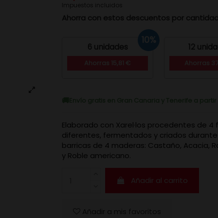
Impuestos incluidos
Ahorra con estos descuentos por cantida
10%
6 unidades
12 unid
Ahorras 15,81 €
Ahorras 3
Envío gratis en Gran Canaria y Tenerife a parti
Elaborado con Xarel·los procedentes de 4 
diferentes, fermentados y criados durant
barricas de 4 maderas: Castaño, Acacia, R
y Roble americano.
Añadir al carrito
Añadir a mis favoritos