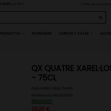
a 2025
por IWC
Mis vinos favori
NOVEDADES
PRODUCTOS
CURSOS Y CATAS
ACCE
QX QUATRE XAREL·LO
- 75CL
Elaborador:
Mas Candí
Referencia
PROD05051
Disponible
26,35 €