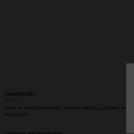
Descripción
Vista: Amarillo pajizo.Nariz: aromas de piña, plátano, esp
postgusto.
Detalles del producto