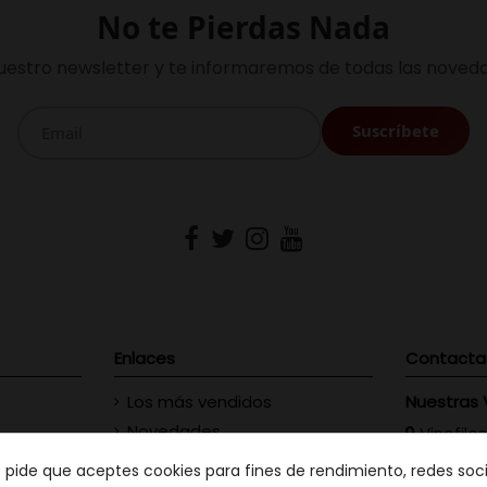
No te Pierdas Nada
uestro newsletter y te informaremos de todas las noveda
Enlaces
Contacta
Los más vendidos
Nuestras 
Novedades
Vinofilos
23 - Gran
Contacte con nosotros
e pide que aceptes cookies para fines de rendimiento, redes soci
GC: 828