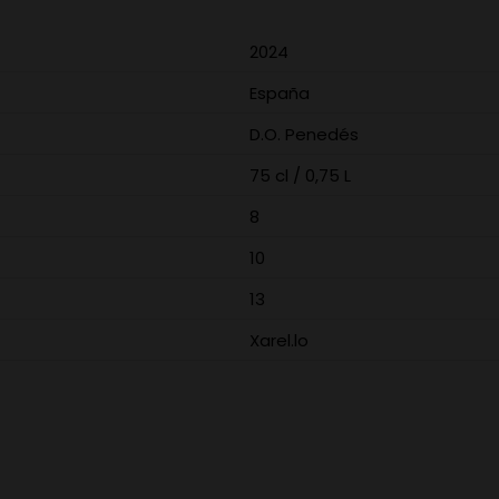
2024
España
D.O. Penedés
75 cl / 0,75 L
8
10
13
Xarel.lo