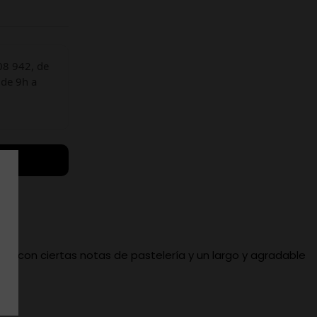
08 942, de
 de 9h a
so, con ciertas notas de pastelería y un largo y agradable