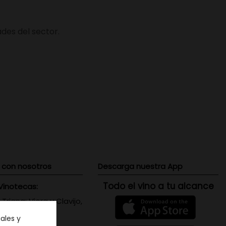
des del sector.
 con nosotros
Descarga nuestra App
Todo el vino a tu alcance
Vinotecas:
 Triana: Viera y Clavijo,
 Canaria
ales y
071656