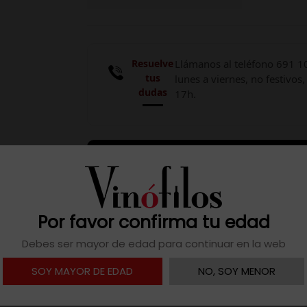
Resuelve
Llámanos al teléfono 691 1
tus
lunes a viernes, no festivos,
dudas
17h.

Descargar ficha
Por favor confirma tu edad
Debes ser mayor de edad para continuar en la web
ecias y notas tostadas y de toffee.Boca: buena acidez, untuo
SOY MAYOR DE EDAD
NO, SOY MENOR