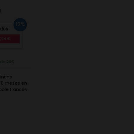
d
12%
ades
7,94 €
r de 20€
fincas
e 8 meses en
oble francés