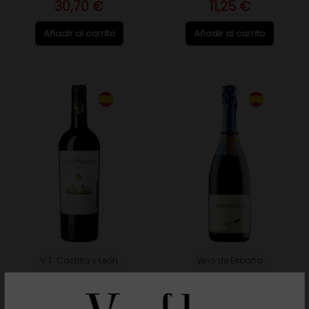
30,70 €
11,25 €
Añadir al carrito
Añadir al carrito
V.T. Castilla y León
Vino de España
Entresuelos 2022 - 75cl
Cantagrillos - 75cl
11,15 €
11,15 €