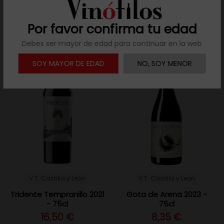
Añadir al carrito
Añadir al carrito
Por favor confirma tu edad
Debes ser mayor de edad para continuar en la web
SOY MAYOR DE EDAD
NO, SOY MENOR
V.T. Castilla y León
V.T. Castilla y León
Tridente Tempranillo 2021
Gota de Arena 2023 -
- 75cl
75cl
16,50 €
8,35 €