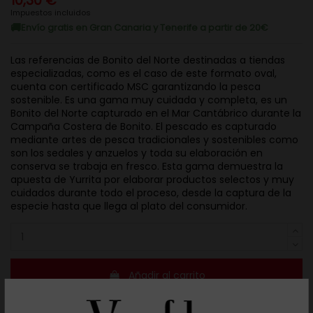
10,30 €
Impuestos incluidos
Envío gratis en Gran Canaria y Tenerife a partir de 20€
Las referencias de Bonito del Norte destinadas a tiendas
especializadas, como es el caso de este formato oval,
cuenta con certificado MSC garantizando la pesca
sostenible. Es una gama muy cuidada y completa, es un
Bonito del Norte capturado en el Mar Cantábrico durante la
Campaña Costera de Bonito. El pescado es capturado
mediante artes de pesca tradicionales y sostenibles como
son los sedales y anzuelos y toda su elaboración en
conserva se trabaja en fresco. Esta gama demuestra la
apuesta de Yurrita por elaborar productos selectos y muy
cuidados durante todo el proceso, desde la captura de la
especie hasta que llega al plato del consumidor.
Añadir al carrito