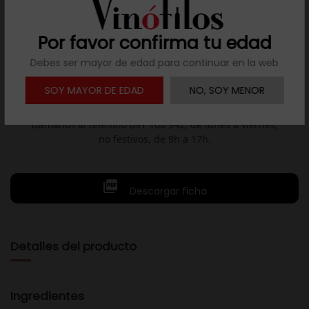
Añadir a mis favoritos
Por favor confirma tu edad
Debes ser mayor de edad para continuar en la web
SOY MAYOR DE EDAD
NO, SOY MENOR
Resuelve tus dudas
Llámanos al teléfono 691 108 942, de lunes a viernes,
no festivos, de 9h a 17h.

Descargar ficha
Detalles del producto
Ingredientes