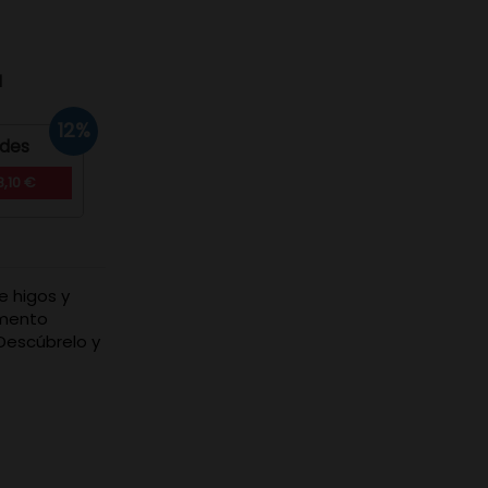
d
12%
ades
8,10 €
e higos y
omento
¡Descúbrelo y