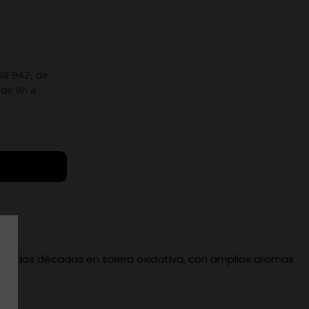
08 942, de
 de 9h a
ás de dos décadas en solera oxidativa, con amplios aromas