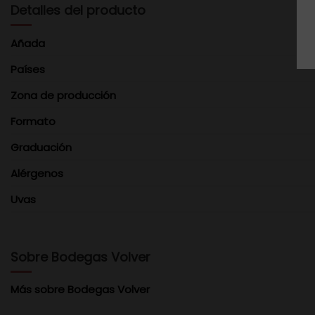
Detalles del producto
Añada
Países
Zona de producción
Formato
Graduación
Alérgenos
Uvas
Sobre Bodegas Volver
Más sobre Bodegas Volver