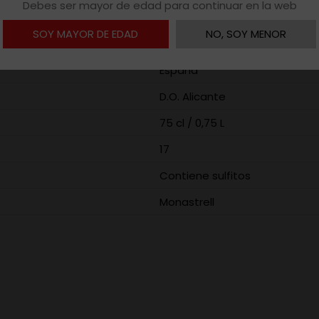
Debes ser mayor de edad para continuar en la web
SOY MAYOR DE EDAD
NO, SOY MENOR
1982
España
D.O. Alicante
75 cl / 0,75 L
17
Contiene sulfitos
Monastrell