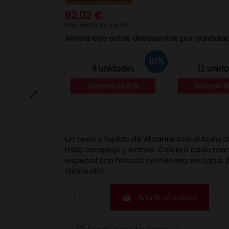
82,02 €
Impuestos incluidos
Ahorra con estos descuentos por cantida
10%
6 unidades
12 unid
Ahorras 49,21 €
Ahorras 11
Un tesoro líquido de Alicante con dulzura d
miel, complejo y eterno. Celebra cada m
especial con historia centenaria en copa. 
disfrútalo!
Añadir al carrito