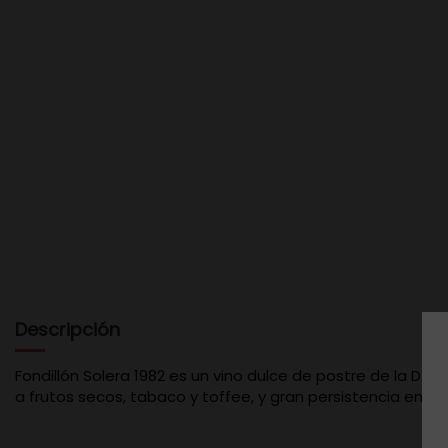
Descripción
Fondillón Solera 1982 es un vino dulce de postre de la D
a frutos secos, tabaco y toffee, y gran persistencia en bo