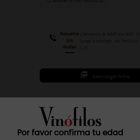
Añadir a mis favoritos
Resuelve
Llámanos al teléfono 691 1
tus
lunes a viernes, no festivos,
dudas
17h.

Descargar ficha
.O. Alicante, 100 % Monastrell sobremadurada y envejecido m
ca.
Por favor confirma tu edad