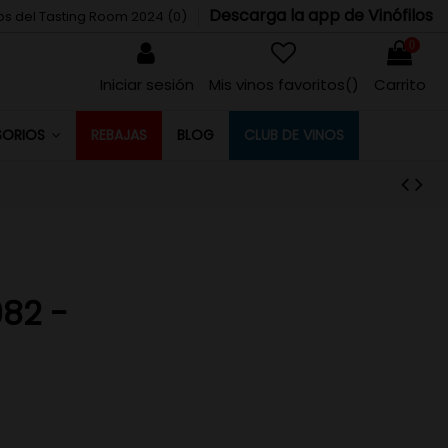
Descarga la app de Vinófilos
tos del Tasting Room 2024 (
0
)
0
Iniciar sesión
Mis vinos favoritos(
)
Carrito
REBAJAS
BLOG
CLUB DE VINOS
SORIOS
982 -