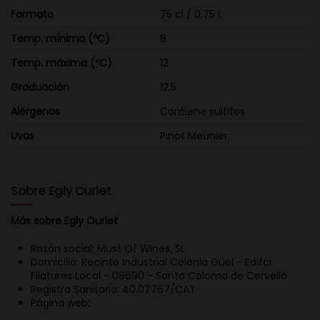
Formato
75 cl / 0,75 L
Temp. mínima (ºC)
8
Temp. máxima (ºC)
12
Graduación
12.5
Alérgenos
Contiene sulfitos
Uvas
Pinot Meunier
Sobre Egly Ouriet
Más sobre Egly Ouriet
Razón social: Must Of Wines, SL
Domicilio: Recinto Industrial Colònia Güel - Edifci
Filatures Local - 08690 - Santa Coloma de Cervelló
Registro Sanitario: 40.07767/CAT
Página web: