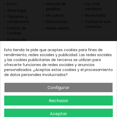
Envío
Historial de
Los más
pedidos
vendidos
Aviso legal
Mi cuenta
Novedades
Términos y
condiciones
Direcciones
Contacte con
nosotros
Política de
Iniciar sesión
Cookies
Política de
Privacidad
Esta tienda te pide que aceptes cookies para fines de
Contacta con nosotros
Descarga nuestra App
rendimiento, redes sociales y publicidad. Las redes sociales
y las cookies publicitarias de terceros se utilizan para
Todo el vino a tu
Nuestras Vinotecas:
ofrecerte funciones de redes sociales y anuncios
alcance
Vinofilos Triana: Viera y
personalizados. ¿Aceptas estas cookies y el procesamiento
Clavijo, 23 - Gran Canaria
de datos personales involucrados?
GC: 828071656
Configurar
Vinófilos Santa Cruz: Adán
Martín Menis, 5 - Tenerife
Rechazar
TF: 663387208
Aceptar