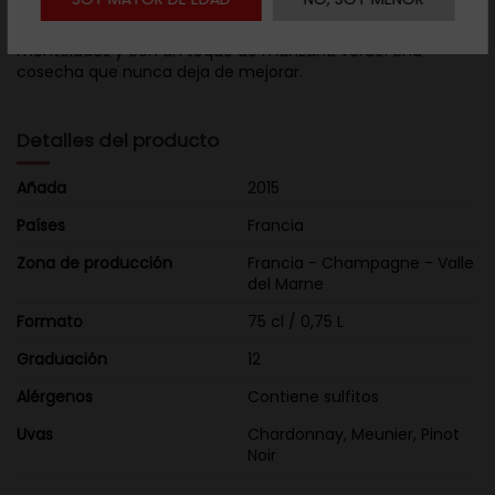
En concreto el melocotón. Encontramos también fruta roja
y un paladar vivo y fresco. De nuevo aromas ligeramente
mentolados y con un toque de manzana verde. Una
cosecha que nunca deja de mejorar.
Detalles del producto
Añada
2015
Países
Francia
Zona de producción
Francia - Champagne - Valle
del Marne
Formato
75 cl / 0,75 L
Graduación
12
Alérgenos
Contiene sulfitos
Uvas
Chardonnay, Meunier, Pinot
Noir