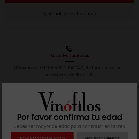
Añadir a mis favoritos
Resuelve tus dudas
Llámanos al teléfono 691 108 942, de lunes a viernes,
no festivos, de 9h a 17h.

Descargar ficha
Por favor confirma tu edad
Descripción
Debes ser mayor de edad para continuar en la web
Aroma sutil, entre los cítricos maduros y las frutas frescas.
SOY MAYOR DE EDAD
NO, SOY MENOR