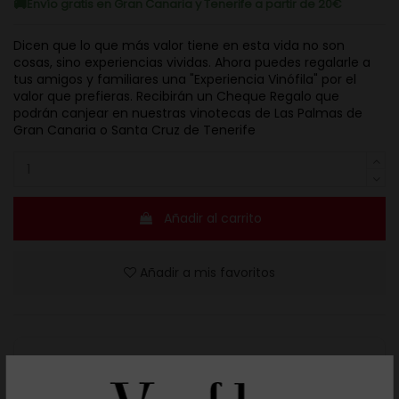
Envío gratis en Gran Canaria y Tenerife a partir de 20€
Dicen que lo que más valor tiene en esta vida no son
cosas, sino experiencias vividas. Ahora puedes regalarle a
tus amigos y familiares una "Experiencia Vinófila" por el
valor que prefieras. Recibirán un Cheque Regalo que
podrán canjear en nuestras vinotecas de Las Palmas de
Gran Canaria o Santa Cruz de Tenerife
Añadir al carrito
Añadir a mis favoritos
Resuelve tus dudas