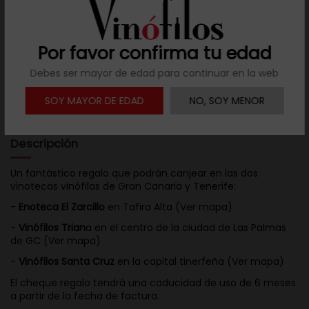
Llámanos al teléfono 691 108 942, de lunes a viernes,
no festivos, de 9h a 17h.
Por favor confirma tu edad
Debes ser mayor de edad para continuar en la web

Descargar ficha
SOY MAYOR DE EDAD
NO, SOY MENOR
Descripción
Un fantástico regalo que podrán canjear en las dos
vinotecas vinófilas de Gran Canaria y Tenerife:
-
Enoteca El Zarcillo
en Tafira Alta (
Ver mapa
)
-
Vinófilos Trian
a en el centro de la ciudad de Las Palmas
de GC (
Ver mapa
)
-
Vinófilos Santa Cruz
en la capital tinerfeña (
Ver mapa
)
El cheque regalo tendrá una caducidad de uso de 6 meses
a partir de la fecha de factura.