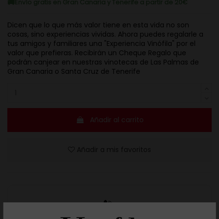
Envío gratis en Gran Canaria y Tenerife a partir de 20€
Dicen que lo que más valor tiene en esta vida no son
cosas, sino experiencias vividas. Ahora puedes regalarle a
tus amigos y familiares una "Experiencia Vinófila" por el
valor que prefieras. Recibirán un Cheque Regalo que
podrán canjear en nuestras vinotecas de Las Palmas de
Gran Canaria o Santa Cruz de Tenerife
Añadir al carrito
Añadir a mis favoritos
Resuelve tus dudas