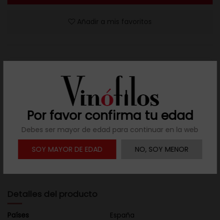
Añadir a mis favoritos
Resuelve tus dudas
Llámanos al teléfono 691 108 942, de lunes a viernes,
Por favor confirma tu edad
no festivos, de 9h a 17h.
Debes ser mayor de edad para continuar en la web
SOY MAYOR DE EDAD
NO, SOY MENOR

Descargar ficha
Detalles del producto
Países
España