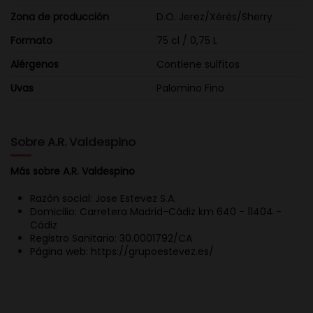
Zona de producción
D.O. Jerez/Xérès/Sherry
Formato
75 cl / 0,75 L
Alérgenos
Contiene sulfitos
Uvas
Palomino Fino
Sobre A.R. Valdespino
Más sobre A.R. Valdespino
Razón social: Jose Estevez S.A.
Domicilio: Carretera Madrid-Cádiz km 640 - 11404 -
Cádiz
Registro Sanitario: 30.0001792/CA
Página web: https://grupoestevez.es/