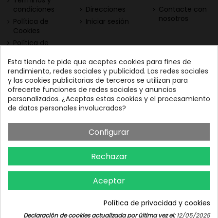
Términos y
condiciones
Direcciones
Contacte con
nosotros
Política de
Iniciar sesión
Cookies
Política de
Privacidad
Esta tienda te pide que aceptes cookies para fines de
Contacta con nosotros
Descarga nuestra App
rendimiento, redes sociales y publicidad. Las redes sociales
y las cookies publicitarias de terceros se utilizan para
Todo el vino a tu
Nuestras Vinotecas:
ofrecerte funciones de redes sociales y anuncios
alcance
Vinofilos Triana: Viera y
personalizados. ¿Aceptas estas cookies y el procesamiento
Clavijo, 23 - Gran Canaria
de datos personales involucrados?
GC: 828071656
Configurar
Vinófilos Santa Cruz: Adán
Martín Menis, 5 - Tenerife
Rechazar
TF: 663387208
Aceptar
Política de privacidad y cookies
Iniciar chat
Declaración de cookies actualizada por última vez el:
12/05/2025