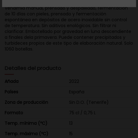
Vendimia manual, prensado y despalillado, fermentación
de 10 días con pieles, prensado y fermentación
espontánea en depósitos de acero inoxidable sin control
de temperatura. Sin aditivos enológicos. Sin filtrar ni
clarificar. Embotellado por gravedad en luna descendiente
a finales dela primavera. Puede contener precipitados y
turbideces propios de este tipo de elaboración natural. Solo
1060 botellas.
Detalles del producto
Añada
2022
Países
España
Zona de producción
Sin D.O. (Tenerife)
Formato
75 cl / 0,75 L
Temp. mínima (ºC)
13
Temp. máxima (ºC)
15