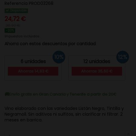
Referencia
PROD03268
Disponible
24,72 €
30,90 €
-20%
Impuestos incluidos
Ahorra con estos descuentos por cantidad
10%
12%
6 unidades
12 unidades
Ahorras 14,83 €
Ahorras 35,60 €
Envío gratis en Gran Canaria y Tenerife a partir de 20€
Vino elaborado con las variedades Listán Negro, Tintilla y
Negramoll. Sin aditivos ni sulfitos, sin clarificar ni filtrar. 2
meses en barrica.