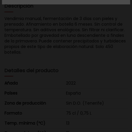
Descripción
Vendimia manual, fermentación de 3 días con pieles y
prensado. Afinamiento en botella 6 meses. Sin control de
temperatura. Sin aditivos enológicos. Sin filtrar ni clarificar.
Embotellado por gravedad en luna descendiente a finales
de la primavera. Puede contener precipitados y turbideces
propios de este tipo de elaboración natural. Solo 450
botellas.
Detalles del producto
Añada
2022
Países
España
Zona de producción
Sin D.O. (Tenerife)
Formato
75 cl / 0,75 L
Temp. mínima (ºC)
13