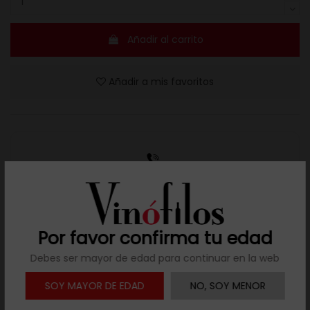
Añadir al carrito
Añadir a mis favoritos
Resuelve tus dudas
Llámanos al teléfono 691 108 942, de lunes a viernes,
no festivos, de 9h a 17h.
Por favor confirma tu edad
Debes ser mayor de edad para continuar en la web

Descargar ficha
SOY MAYOR DE EDAD
NO, SOY MENOR