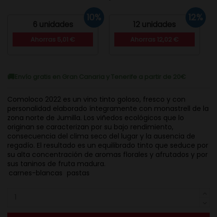
10%
12%
6 unidades
12 unidades
Ahorras 5,01 €
Ahorras 12,02 €
Envío gratis en Gran Canaria y Tenerife a partir de 20€
Comoloco 2022 es un vino tinto goloso, fresco y con
personalidad elaborado íntegramente con monastrell de la
zona norte de Jumilla. Los viñedos ecológicos que lo
originan se caracterizan por su bajo rendimiento,
consecuencia del clima seco del lugar y la ausencia de
regadío. El resultado es un equilibrado tinto que seduce por
su alta concentración de aromas florales y afrutados y por
sus taninos de fruta madura.
carnes-blancas
pastas