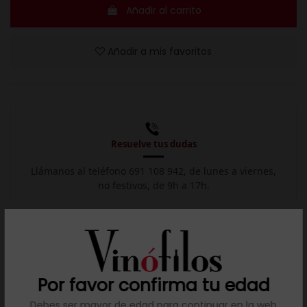
Añadir al carrito
Añadir a mis favoritos
Resuelve tus dudas
Llámanos al teléfono 691 108 942, de lunes a viernes,
no festivos, de 9h a 17h.

Descargar ficha
Por favor confirma tu edad
Descripción
Debes ser mayor de edad para continuar en la web