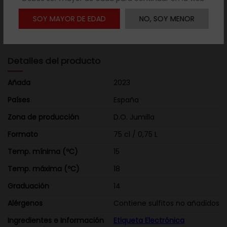
Vista: Rojo picota, vivo y brillante.Nariz: Aromas a fruta roja
SOY MAYOR DE EDAD
NO, SOY MENOR
madura con notas balsámicas y florales.Boca: Fresco,
goloso, frutal, suave. Persistente.
Detalles del producto
Añada
2023
Países
España
Zona de producción
D.O. Jumilla
Formato
75 cl / 0,75 L
Temp. mínima (ºC)
15
Temp. máxima (ºC)
18
Graduación
14
Alérgenos
Contiene sulfitos no añadidos
Ingredientes e Información
Etiqueta Electrónica