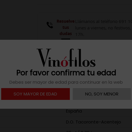
Resuelve
Llámanos al teléfono 691 1
tus
lunes a viernes, no festivos,
dudas
17h.

Descargar ficha
Por favor confirma tu edad
Debes ser mayor de edad para continuar en la web
SOY MAYOR DE EDAD
NO, SOY MENOR
2023
España
D.O. Tacoronte-Acentejo