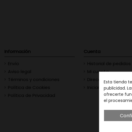
Información
Cuenta
Envío
Historial de pedidos
Aviso legal
Mi cuenta
Términos y condiciones
Direcciones
Esta tienda t
Política de Cookies
Iniciar sesión
publicidad. La
ofrecerte fun
Política de Privacidad
el procesami
Conf