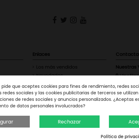
Enlaces
Contacta
Los más vendidos
Nuestras 
Novedades
Vinofilos
23 - Gran
Contacte con nosotros
e pide que aceptes cookies para fines de rendimiento, redes soci
GC: 828
s redes sociales y las cookies publicitarias de terceros se utiliza
ciones de redes sociales y anuncios personalizados. ¿Aceptas e
Vinófilo
ento de datos personales involucrados?
Martín Men
TF: 663
igurar
Rechazar
Ace
Política de priva