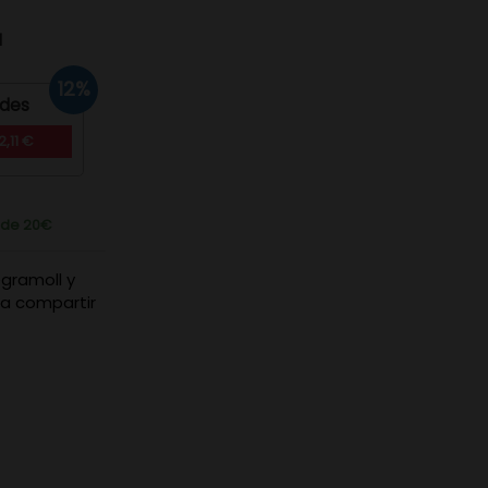
d
12%
ades
,11 €
r de 20€
egramoll y
ra compartir