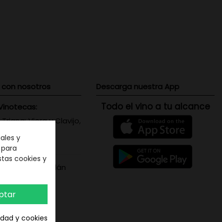
 con nosotros
Descarga nuestra App
Todo el vino a tu alcance
Vinotecas:
 Triana: Viera y Clavijo,
 Canaria
ales y
071656
n para
stas cookies y
s Santa Cruz: Adán
is, 5 - Tenerife
387208
ptar
cidad y cookies