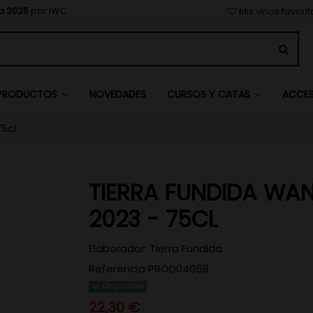
a 2025
por IWC
Mis vinos favori
NOVEDADES
PRODUCTOS
CURSOS Y CATAS
ACCE
75cl
TIERRA FUNDIDA WA
2023 - 75CL
Elaborador:
Tierra Fundida
Referencia
PROD04058
Disponible
22,30 €