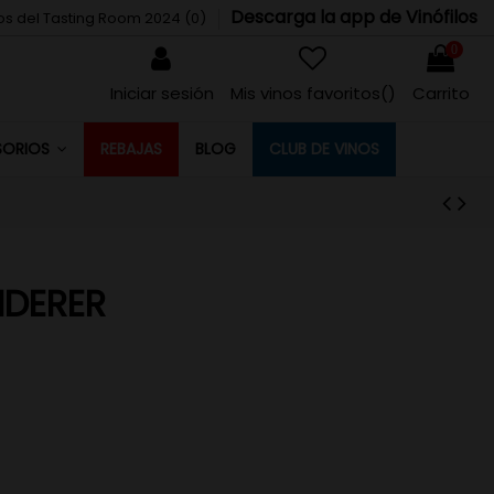
Descarga la app de Vinófilos
tos del Tasting Room 2024 (
0
)
0
Iniciar sesión
Mis vinos favoritos(
)
Carrito
REBAJAS
BLOG
CLUB DE VINOS
SORIOS
NDERER