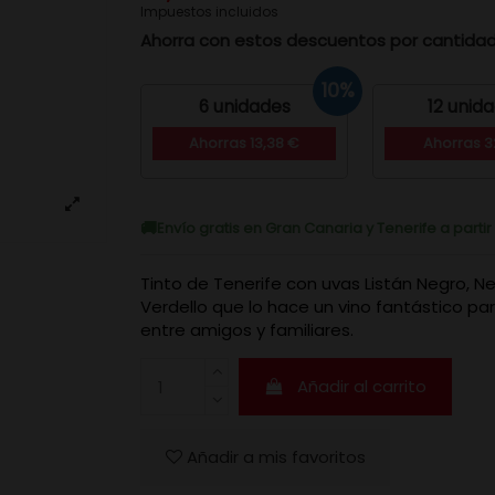
Impuestos incluidos
Ahorra con estos descuentos por cantida
10%
6 unidades
12 unid
Ahorras 13,38 €
Ahorras 32
Envío gratis en Gran Canaria y Tenerife a parti
Tinto de Tenerife con uvas Listán Negro, N
Verdello que lo hace un vino fantástico pa
entre amigos y familiares.
Añadir al carrito
Añadir a mis favoritos