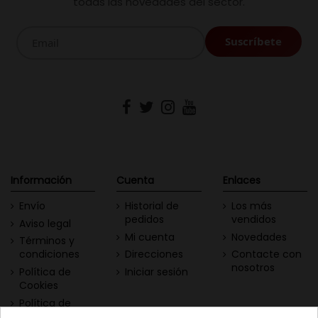
todas las novedades del sector.
Información
Cuenta
Enlaces
Envío
Historial de
Los más
pedidos
vendidos
Aviso legal
Mi cuenta
Novedades
Términos y
condiciones
Direcciones
Contacte con
nosotros
Política de
Iniciar sesión
Cookies
Política de
Privacidad