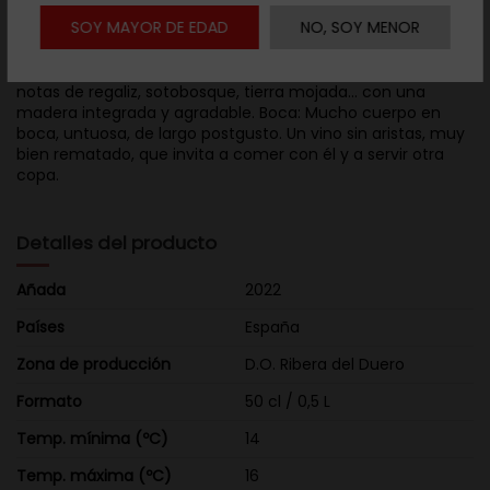
Descripción
SOY MAYOR DE EDAD
NO, SOY MENOR
Vista: Rojo púrpura de cuerpo medio-alto.Nariz: Intensidad,
notas de regaliz, sotobosque, tierra mojada... con una
madera integrada y agradable. Boca: Mucho cuerpo en
boca, untuosa, de largo postgusto. Un vino sin aristas, muy
bien rematado, que invita a comer con él y a servir otra
copa.
Detalles del producto
Añada
2022
Países
España
Zona de producción
D.O. Ribera del Duero
Formato
50 cl / 0,5 L
Temp. mínima (ºC)
14
Temp. máxima (ºC)
16