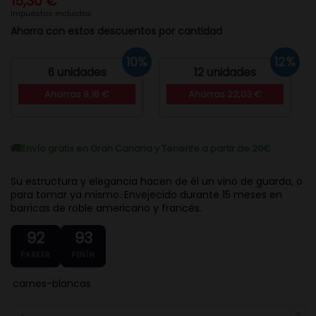
15,30 €
Impuestos incluidos
Ahorra con estos descuentos por cantidad
10%
12%
6 unidades
12 unidades
Ahorras 9,18 €
Ahorras 22,03 €
Envío gratis en Gran Canaria y Tenerife a partir de 20€
Su estructura y elegancia hacen de él un vino de guarda, o
para tomar ya mismo. Envejecido durante 15 meses en
barricas de roble americano y francés.
92
93
PARKER
PEÑÍN
carnes-blancas