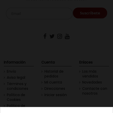
Información
Cuenta
Enlaces
Envío
Historial de
Los más
pedidos
vendidos
Aviso legal
Mi cuenta
Novedades
Términos y
condiciones
Direcciones
Contacte con
nosotros
Política de
Iniciar sesión
Cookies
Política de
Privacidad