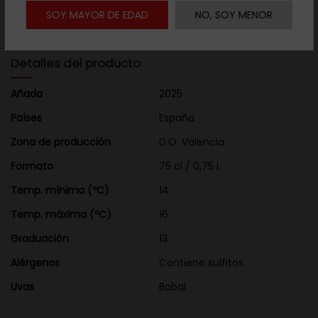
especiado, encontrando de nuevo la fruta madura sin
SOY MAYOR DE EDAD
NO, SOY MENOR
perder equilibrio.
Detalles del producto
Añada
2025
Países
España
Zona de producción
D.O. Valencia
Formato
75 cl / 0,75 L
Temp. mínima (ºC)
14
Temp. máxima (ºC)
16
Graduación
13
Alérgenos
Contiene sulfitos
Uvas
Bobal