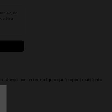
08 942, de
 de 9h a
n intenso, con un tanino ligero que le aporta suficiente