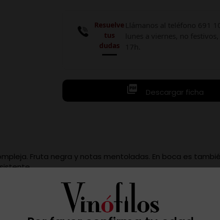
Resuelve
Llámanos al teléfono 691 1
tus
lunes a viernes, no festivos,
dudas
17h.

Descargar ficha
 compleja. Fruta negra y notas mentoladas. En boca es tambié
sistente.