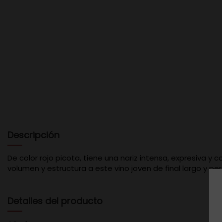
Descripción
De color rojo picota, tiene una nariz intensa, expresiva y
volumen y estructura a este vino joven de final largo y per
Detalles del producto