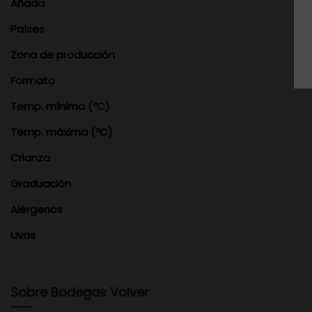
Añada
Países
Zona de producción
Formato
Temp. mínima (ºC)
Temp. máxima (ºC)
Crianza
Graduación
Alérgenos
Uvas
Sobre Bodegas Volver