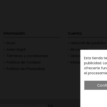
Información
Cuenta
Envío
Historial de pedidos
Aviso legal
Mi cuenta
Términos y condiciones
Direcciones
Esta tienda t
Política de Cookies
Iniciar sesión
publicidad. La
ofrecerte fun
Política de Privacidad
el procesami
Conf
Copyright © 2025 - Vinófilos