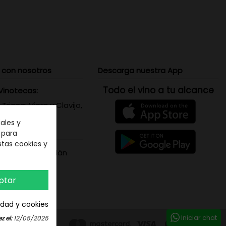
 con nosotros
Descarga nuestra App
Todo el vino a tu alcance
Vinotecas:
 Triana: Viera y Clavijo,
 Canaria
ales y
071656
n para
stas cookies y
s Santa Cruz: Adán
is, 5 - Tenerife
387208
ptar
cidad y cookies
Iniciar chat
z el:
12/05/2025