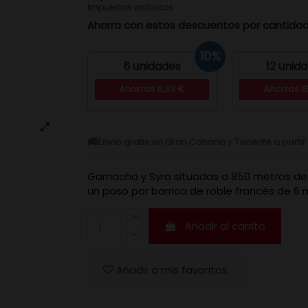
Impuestos incluidos
Ahorra con estos descuentos por cantida
10%
6 unidades
12 unid
Ahorras 6,33 €
Ahorras 15
Envío gratis en Gran Canaria y Tenerife a parti
Garnacha y Syra situadas a 850 metros de 
un paso por barrica de roble francés de 6
Añadir al carrito
Añadir a mis favoritos