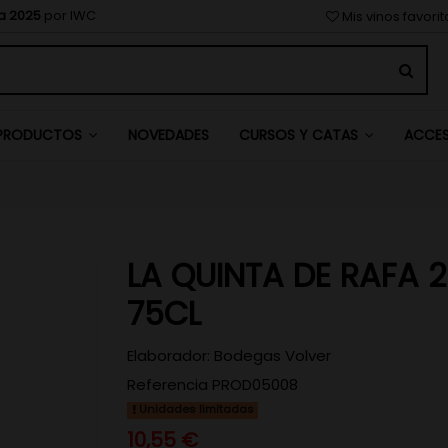
a 2025
por IWC
Mis vinos favori
NOVEDADES
PRODUCTOS
CURSOS Y CATAS
ACCE
LA QUINTA DE RAFA 2
75CL
Elaborador:
Bodegas Volver
Referencia
PROD05008
Unidades limitadas
10,55 €