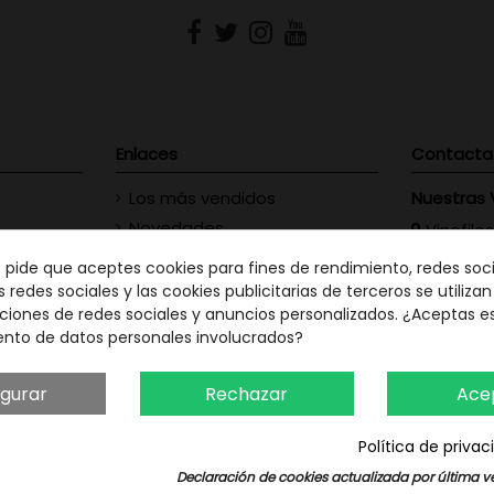
Enlaces
Contacta
Los más vendidos
Nuestras 
Novedades
Vinofilos
23 - Gran
Contacte con nosotros
e pide que aceptes cookies para fines de rendimiento, redes soci
GC: 828
s redes sociales y las cookies publicitarias de terceros se utiliza
ciones de redes sociales y anuncios personalizados. ¿Aceptas e
Vinófilo
ento de datos personales involucrados?
Martín Men
TF: 663
igurar
Rechazar
Ace
Política de priva
Declaración de cookies actualizada por última ve