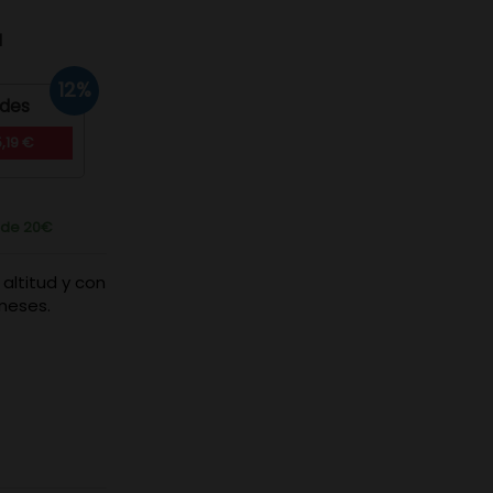
d
12%
ades
,19 €
r de 20€
altitud y con
 meses.